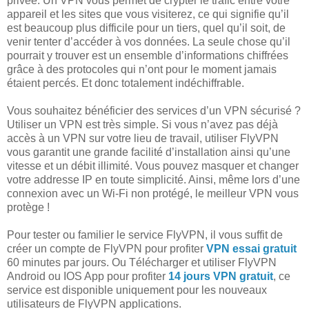
privée. Un VPN vous permet de crypter le trafic entre votre
appareil et les sites que vous visiterez, ce qui signifie qu’il
est beaucoup plus difficile pour un tiers, quel qu’il soit, de
venir tenter d’accéder à vos données. La seule chose qu’il
pourrait y trouver est un ensemble d’informations chiffrées
grâce à des protocoles qui n’ont pour le moment jamais
étaient percés. Et donc totalement indéchiffrable.
Vous souhaitez bénéficier des services d’un VPN sécurisé ?
Utiliser un VPN est très simple. Si vous n’avez pas déjà
accès à un VPN sur votre lieu de travail, utiliser FlyVPN
vous garantit une grande facilité d’installation ainsi qu’une
vitesse et un débit illimité. Vous pouvez masquer et changer
votre addresse IP en toute simplicité. Ainsi, même lors d’une
connexion avec un Wi-Fi non protégé, le meilleur VPN vous
protège !
Pour tester ou familier le service FlyVPN, il vous suffit de
créer un compte de FlyVPN pour profiter
VPN essai gratuit
60 minutes par jours. Ou Télécharger et utiliser FlyVPN
Android ou IOS App pour profiter
14 jours VPN gratuit
, ce
service est disponible uniquement pour les nouveaux
utilisateurs de FlyVPN applications.